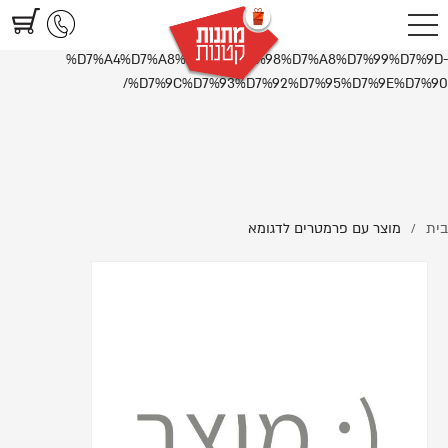
https://www.littlegifts.co.il/%D7%9E%D7%95%D7%A6%D7%A8-
%D7%A2%D7%9D-
%D7%A4%D7%A8%D7%9E%D7%98%D7%A8%D7%99%D7%9D-
%D7%9C%D7%93%D7%92%D7%95%D7%9E%D7%90/
בית
מוצר עם פרמטרים לדגומא
/