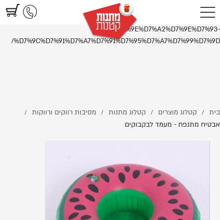
https://www.littlegifts.co.il/%D7%90%D7%91%D7%98%D7%99%D7%97-
%D7%9E%D7%AA%D7%A0%D7%A4%D7%97-
%D7%9E%D7%A2%D7%9E%D7%93-
%D7%9C%D7%91%D7%A7%D7%91%D7%95%D7%A7%D7%99%D7%9D/
בית
קטלוג מוצרים
קטלוג מתנות
מסיבות רווקים ורווקות
/
/
/
/
אבטיח מתנפח - מעמד לבקבוקים