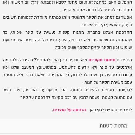
האם/יום האב, כמתנת זוגות וכן מתנה לסבא ולסבתא, לרגל יום הנישואין או
סתם כדי להזכיר להם כמה אתם אוהבים.
אפשר גם למתג את הסינר ולהעניק אותו כמתנה מיוחדת ללקוחות חשובים
בעסק, כאמצעי קידום יצירתי.
ההדפסה אצלנו בחברת מתנות קטנות נעשית על סינר איכותי, כך
שהמתנה גם שימושית ולא רק יפה. צבע הדיו של ההדפסה איכותי ועם
שימוש נכון הסינר יחזיק למספר שנים מכובד.
מחפשים
מתנות מקוריות
ולא יודעים היכן ואיך להתחיל? רוצים לשלב כמה
אלמנטים על סינר ולא יודעים להשתמש בפוטושופ? המעצב שלנו יכין
עבורכם סקיצה כך שתוכלו לבדוק כי ההדפסה יוצאת ברור ולא תוסתר
עקב קשירת הסינר על הגוף.
לרעיונות נוספים וליצירת המתנה הכי משעשעת ואישית, צרו קשר
עם מתנות קטנות ונשמח להכין עבורכם סקיצה להדפסה על סינר
לפרטים נוספים לחץ כאן -
הדפסה על מוצרים
.
מתנות קטנות