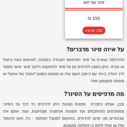
סינר שף חום
100 ₪
קנה עכשיו
על איזה סינר מדברים?
ההדפסה נעשית על סינר המותאם לעבודה במטבח, לשימוש בעת בישול
או אפיה. ניתן כמובן להדפיס גם על סינר לתינוקות וליצור סינר אישי וחמוד
לרך הנולד, ביחד עם כיתוב השם שלו או משפט בסגנון "הנסיך של אימא" או
משפט משעשע אחר.
מה מדפיסים על הסינר?
ובכן, אצלנו בחברת מתנות קטנות ניתן להדפיס כל דבר על הסינר,
ממשפטים מתוחכמים ועד תמונות אנימציה מצחיקות, ועוד. אתם אלו
שבוחרים מה תרצו להדפיס, בהתאם למקבל המתנה - גיל, חוש ההומור
שלו או שלה ולזמן בו המתנה מוענקת.