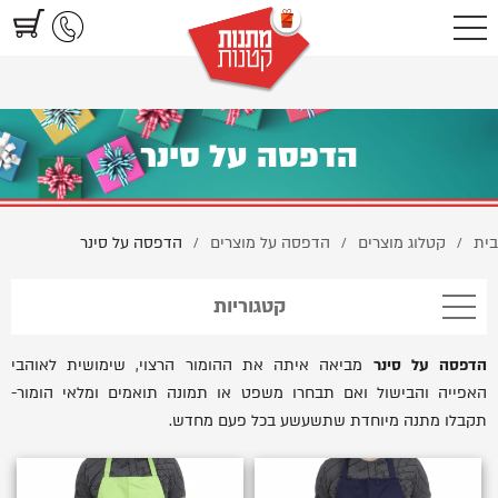
https://www.littlegifts.co.il/%D7%94%D7%93%D7%A4%D7%A1%D7%94-
%D7%A2%D7%9C-%D7%A1%D7%99%D7%A0%D7%A8/
הדפסה על סינר
בית
קטלוג מוצרים
הדפסה על מוצרים
הדפסה על סינר
/
/
/
קטגוריות
הדפסה על סינר
מביאה איתה את ההומור הרצוי, שימושית לאוהבי
האפייה והבישול ואם תבחרו משפט או תמונה תואמים ומלאי הומור-
תקבלו מתנה מיוחדת שתשעשע בכל פעם מחדש.