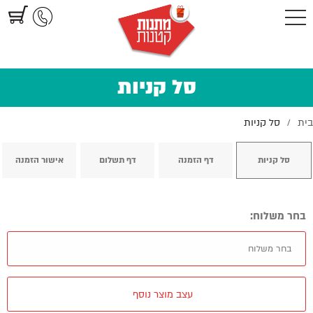
https://www.littlegifts.co.il/%D7%A1%D7%9C-
%D7%A7%D7%A0%D7%99%D7%95%D7%AA/
סל קניות
בית
סל קניות
/
סל קניות
דף הזמנה
דף תשלום
אישור הזמנה
בחר משלוח:
עצב מוצר נוסף