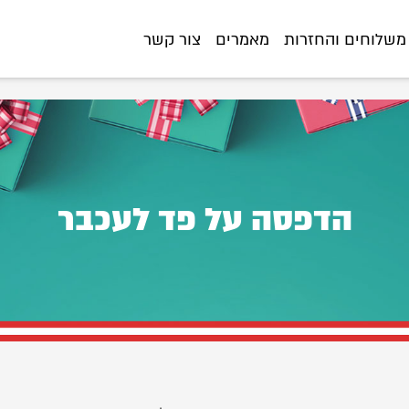
://www.littlegifts.co.il/%D7%94%D7%93%D7%A4%D7%A1%D7%94-
משלוחים והחזרות
מאמרים
צור קשר
הדפסה על פד לעכבר