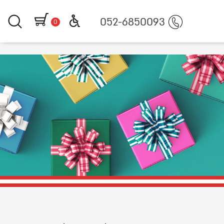
https
052-6850093
0