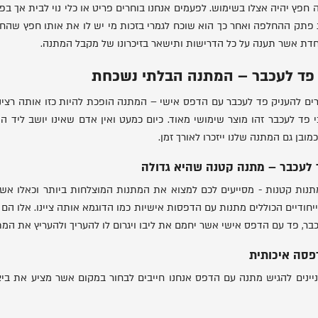
 חפץ יהיה אצלו בשימוש. לפעמים אנחנו בוחרים פריט או כלי נוי לבית אך בפ
פתק ההחלפה ואחר כך הוא שוכח לגמרי בזכות מי יש לו את אותו חפץ שהחל
דת אשר תענה על כל הדרישות ותישאר בזיכרונו של מקבל המתנה.
פד לעכבר – המתנה הבלתי נשכחת
ים להעניק פד לעכבר עם הדפס אישי – המתנה הופכת להיות כזו אותה רצינ
 כי פד לעכבר זהו מוצר שימושי מאוד. כיום כמעט ואין אדם שאינו יושב לי
מובן גם המתנה שלנו ייזכרו לאורך זמן.
לעכבר – מתנה קטנה שהיא גדולה
תנות קטנות - מסייעים לכם למצוא את המתנות המוצלחות ביותר וכאלו אשר
ייחודיים הכוללים מתנות עם הדפסות אישיות כמו הדוגמא אותה ציינו. אלו הם 
בר, פד עם הדפס אישי אשר יחמם את ליבו ויגרום לו להעריך ולהעריץ את המ
פסה איכותית
יינים להגיש מתנה עם הדפס אנחנו חייבים לבחור במקום אשר מציע את ביצ