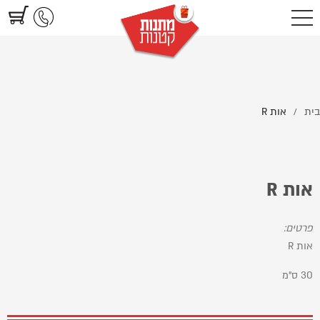
https://www.littlegifts.co.il/%D7%90%D7%95%D7%AA-R/
בית
אות R
/
אות R
פרטים:
אות R
30 ס"מ