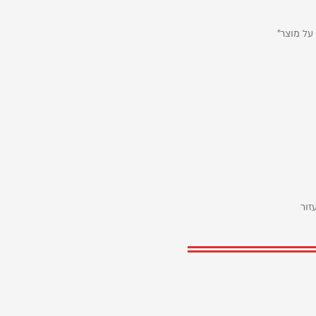
על מוצר"
זור