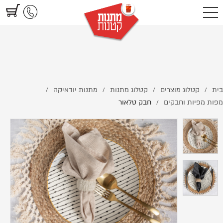
https://www.littlegifts.co.il/%D7%97%D7%91%D7%A7-
%D7%98%D7%9C%D7%90%D7%95%D7%A8/
בית
קטלוג מוצרים
קטלוג מתנות
מתנות יודאיקה
/
/
/
/
מפות מפיות וחבקים
חבק טלאור
/