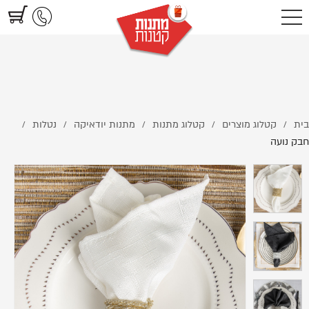
https://www.littlegifts.co.il/%D7%97%D7%91%D7%A7-
%D7%A0%D7%95%D7%A2%D7%94/
בית
קטלוג מוצרים
קטלוג מתנות
מתנות יודאיקה
נטלות
/
/
/
/
/
חבק נועה