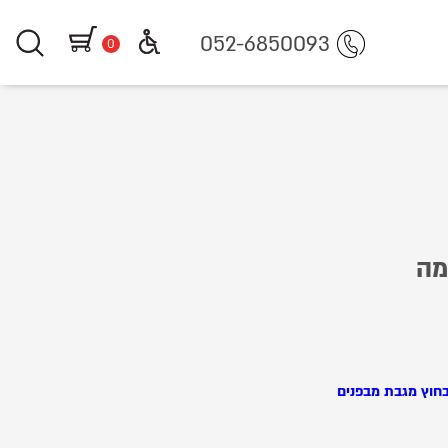
https://www.littlegifts.co.il/%D7%97%D7%9C%D7%95%D7%A
052-6850093
0
מה