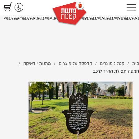
https://www.littlegifts.co.il/%D7%97%D7%9E%D7%A1%D7%94-
%D7%AA%D7%A4%D7%99%D7%9C%D7%AA-
%D7%94%D7%93%D7%A8%D7%9A-%D7%9C%D7%A8%D7%9B%D7%91/
בית
קטלוג מוצרים
הדפסה על מוצרים
מתנות יודאיקה
/
/
/
/
חמסה תפילת הדרך לרכב