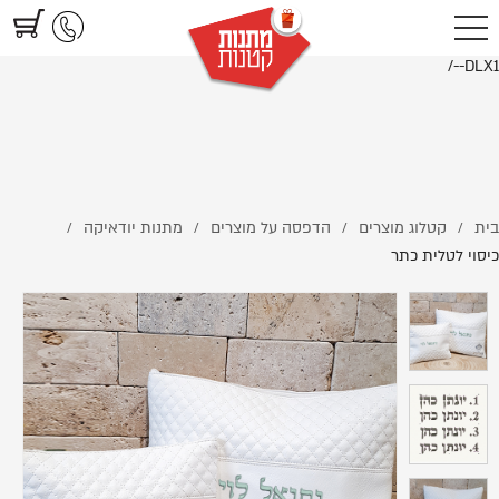
https://www.littlegifts.co.il/%D7%9B%D7%99%D7%A1%D7%95%D7%99-
%D7%9C%D7%98%D7%9C%D7%99%D7%AA-%D7%9B%D7%AA%D7%A8-
--DLX1/
בית
קטלוג מוצרים
הדפסה על מוצרים
מתנות יודאיקה
/
/
/
/
כיסוי לטלית כתר