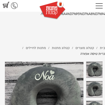
https://www.littlegifts.co.il/%D7%9B%D7%A8%D7%99%D7%AA-
%D7%98%D7%99%D7%A1%D7%94-
%D7%90%D7%A4%D7%95%D7%A8%D7%94/
בית
קטלוג מוצרים
קטלוג מתנות
מתנות לחיילים
/
/
/
/
כרית טיסה אפורה