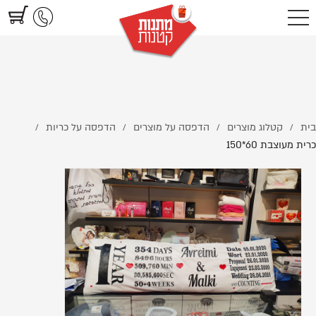
https://www.littlegifts.co.il/%D7%9B%D7%A8%D7%99%D7%AA-
%D7%9E%D7%A2%D7%95%D7%A6%D7%91%D7%AA-60%2A150/
בית
קטלוג מוצרים
הדפסה על מוצרים
הדפסה על כריות
/
/
/
/
כרית מעוצבת 60*150