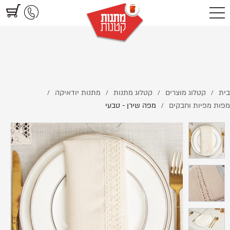
https://www.littlegifts.co.il/%D7%9E%D7%A4%D7%94-
%D7%A9%D7%99%D7%A8%D7%9F---%D7%98%D7%91%D7%A2%D7%99/
בית
קטלוג מוצרים
קטלוג מתנות
מתנות יודאיקה
/
/
/
/
מפות מפיות וחבקים
מפה שירן - טבעי
/