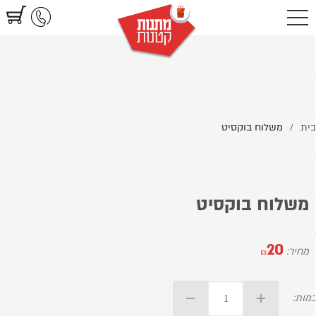
https://www.littlegifts.co.il/%D7%9E%D7%A9%D7%9C%D7%95%D7%97
%D7%93%D7%95%D7%90%D7%A8-%D7%A8%D7%A9%D7%95%D7%9D
ית
משלוח בוקסיט
/
משלוח בוקסיט
20
מחיר:
₪
מות: