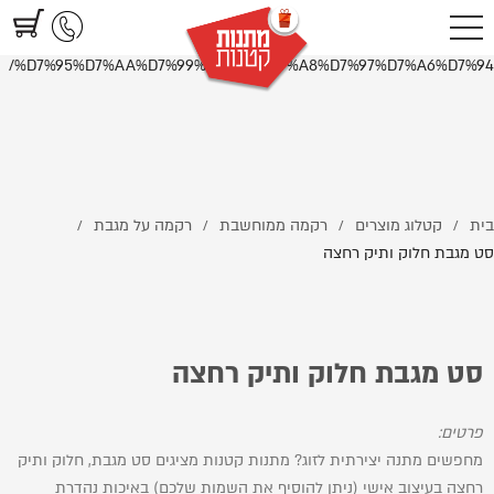
https://www.littlegifts.co.il/%D7%A1%D7%98-
%D7%9E%D7%92%D7%91%D7%AA-%D7%97%D7%9C%D7%95%D7%A7-
%D7%95%D7%AA%D7%99%D7%A7-%D7%A8%D7%97%D7%A6%D7%94/
בית
קטלוג מוצרים
רקמה ממוחשבת
רקמה על מגבת
/
/
/
/
סט מגבת חלוק ותיק רחצה
סט מגבת חלוק ותיק רחצה
פרטים:
מחפשים מתנה יצירתית לזוג? מתנות קטנות מציגים סט מגבת, חלוק ותיק
רחצה בעיצוב אישי (ניתן להוסיף את השמות שלכם) באיכות נהדרת