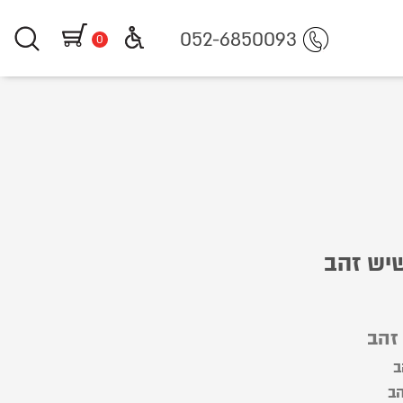
https://www.littlegifts.co.il/%D7%A1%D7%98-%D7
052-6850093
0
יש זהב
זהב
ב
הב