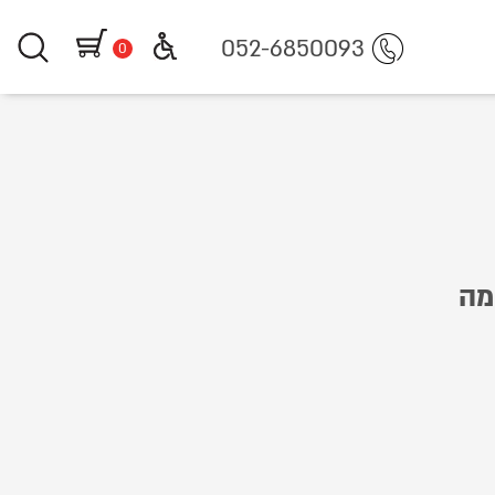
https://www.littleg
052-6850093
0
מה