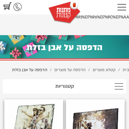
https://www.littlegifts.co.il/%D7%94%D7%93%D7%A4%D7%A1%D7%94-
%D7%A2%D7%9C-%D7%90%D7%91%D7%9F-
%D7%91%D7%96%D7%9C%D7%AA/
הדפסה על אבן בזלת
בית
קטלוג מוצרים
הדפסה על מוצרים
הדפסה על אבן בזלת
/
/
/
קטגוריות