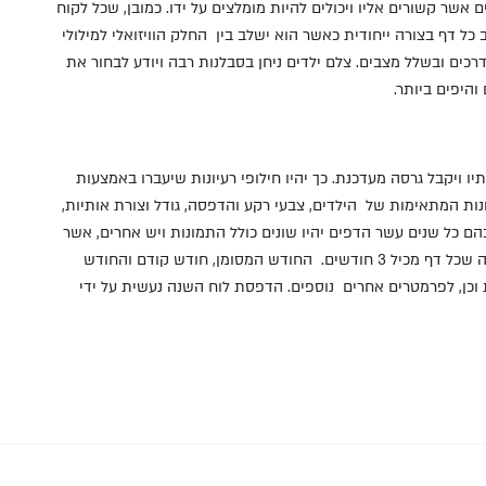
אשר קשורים אליו ויכולים להיות מומלצים על ידו. כמובן, שכל לקוח
 כל דף בצורה ייחודית כאשר הוא ישלב בין החלק הוויזואלי למילולי
דרכים ובשלל מצבים. צלם ילדים ניחן בסבלנות רבה ויודע לבחור את
היפים ביותר.
 ויקבל גרסה מעדכנת. כך יהיו חילופי רעיונות שיעברו באמצעות
ת המתאימות של הילדים, צבעי רקע והדפסה, גודל וצורת אותיות,
בהם כל שנים עשר הדפים יהיו שונים כולל התמונות ויש אחרים, אשר
הדף הראשי הינו זהה ואילו הדפים שעליהם מודפסים החודשים יהיו שונים. יש לוחות שנה שכל דף מכיל 3 חודשים. החודש המסומן, חודש קודם והחודש
ת וכן, לפרמטרים אחרים נוספים. הדפסת לוח השנה נעשית על ידי