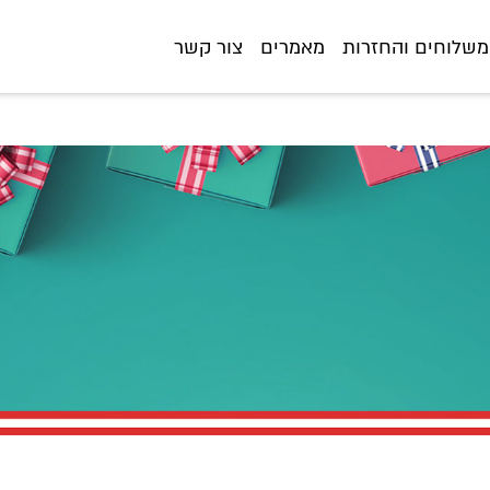
il/%D7%94%D7%A4%D7%A7%D7%AA-%D7%9C%D7%95%D7%97-%D7%A9%D
משלוחים והחזרות
מאמרים
צור קשר