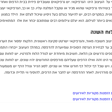
על העיצוב הינו הגרפיקאי. יש גרפיקאים שעובדים פיזית בבית הדפוס ואחרים 
ר בשירותי גרפיקאי שהוא מכיר או שקבל המלצה עליו. כך או כך, הגרפיקאי יעצב
נית. במקרים רבים, יש להיעזר בצלם בעל ניסיון שיכול לצלם את הילד במגוון 
ם ביותר לצילום. הוא יצלם צילומים רבים שמתוכם יבחר את אלו המתאימים ו
לוח השנה
וב חשובה מאוד, והגרפיקאי ישרטט סקיצה ראשונית. הלקוח ימסור את הערותיו
עד לבחירת הגרסה הסופית שמיועדת להדפסה. במהלך העיצוב ייבחרו התמונו
ספים נדרשים וכן הלאה. חשיבות מיוחדת יש לגודל הלוח ולפרטיו. יש לוחות ש
 ויש שכל דף יכלול דף חודש אחד או שניים. לסוג הנייר וגודל הדף יש משמעו
ס מודרניות. לאחר ההדפסה יש לחבר את הדפים, להוסיף ווי תלייה וכדומה.
זמנות מקוריות לאירועים
זמנות מקוריות לאירועים