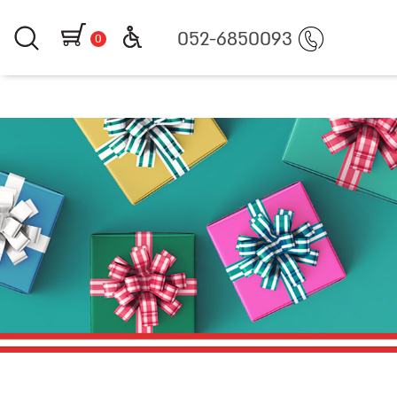
https://www.littlegifts.co.
052-6850093
0