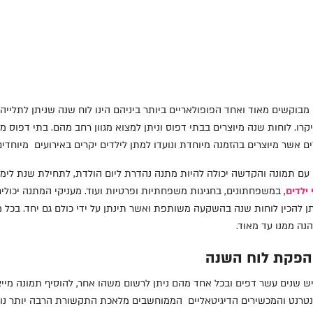
קת לוח שנה עם תמונה לילדי
מבוקשים מאוד ואחד הפופולאריים ביותר ביניהם הינו לוח שנה שניתן לתליי
רו. לוחות שנה מיוצרים בבתי דפוס וניתן למצוא מגוון רחב מהם. בתי דפוס מפ
ם אשר מיוצרים בהזמנה מיוחדת ונועדו למתן לילדים יקרים באירועים מיוחדים
עם תמונה והקדשה יכולה להיות מתנה נהדרת ליום הולדת, לתחילת שנת לימוד
 ילדים
, במשפחתונים, בחגיגות משפחתיות ופרטיות ועוד. מעניקי המתנה יכול
תן להכין לוחות שנה בהשקעה משותפת ואשר תינתן על ידי כולם גם יחד. בכל
נה ממנו עד מאוד.
הפקת לוח השנה
ש שנים עשר דפים ובכל אחד מהם ניתן לרשום משהו אחר, להוסיף תמונה מייצ
טרנט והמכשירים הדיגיטאליים הממוחשבים מלאכת התקשורת הרבה יותר נוחה.