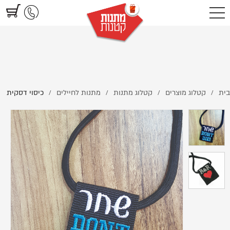
https://www.littlegifts.co.il/%D7%9B%D7%99%D7%A1%D7%95%D7%99-
%D7%93%D7%A1%D7%A7%D7%99%D7%AA/
בית
קטלוג מוצרים
קטלוג מתנות
מתנות לחיילים
כיסוי דסקית
/
/
/
/