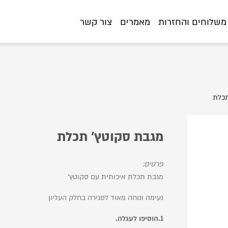
https://www.littlegifts.co.il/%D7%9E%D7%92%D7%91%D7%AA-
משלוחים והחזרות
מאמרים
צור קשר
תכלת
מגבת סקוטץ' תכלת
פרטים:
מגבת תכלת איכותית עם סקוטץ'
נעימה ונוחה מאוד לסגירה בחלק העליון
1.הוסיפו לעגלה.