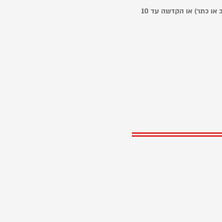
2.תכתבו בהערות את השם שאתם רוצים ואת הסמל (לב או כתר) או הקדשה עד 10