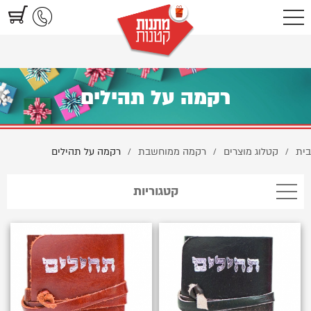
https://www.littlegifts.co.il/%D7%A8%D7%A7%D7%9E%D7%94-
%D7%A2%D7%9C-%D7%AA%D7%94%D7%99%D7%9C%D7%99%D7%9D/
רקמה על תהילים
בית
קטלוג מוצרים
רקמה ממוחשבת
רקמה על תהילים
/
/
/
קטגוריות