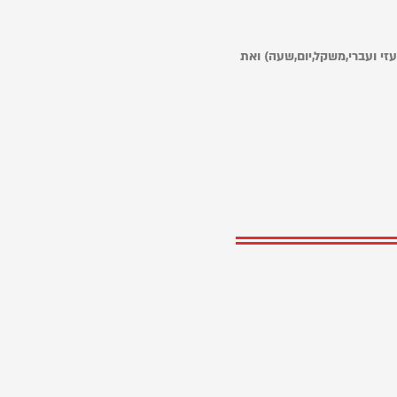
זי ועברי,משקל,יום,שעה) ואת