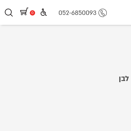
https://www.littlegifts.co.il/%D7%91%D7%95%D7
052-6850093
0
לבן