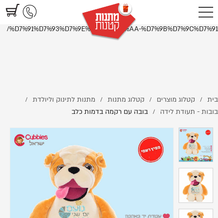
https://www.littlegifts.co.il/%D7%91%D7%95%D7%91%D7%94-
%D7%A2%D7%9D-%D7%A8%D7%A7%D7%9E%D7%94-
%D7%91%D7%93%D7%9E%D7%95%D7%AA-%D7%9B%D7%9C%D7%91/
בית
קטלוג מוצרים
קטלוג מתנות
מתנות לתינוק וליולדת
/
/
/
/
בובות - תעודת לידה
בובה עם רקמה בדמות כלב
/