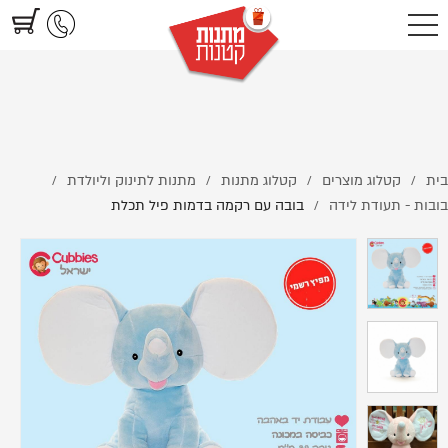
https://www.littlegifts.co.il/%D7%A4%D7%99%D7%9C-
%D7%AA%D7%9B%D7%9C%D7%AA/
בית
קטלוג מוצרים
קטלוג מתנות
מתנות לתינוק וליולדת
/
/
/
/
בובות - תעודת לידה
בובה עם רקמה בדמות פיל תכלת
/